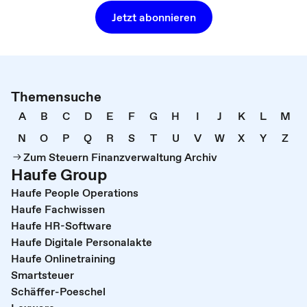
Jetzt abonnieren
Themensuche
A
B
C
D
E
F
G
H
I
J
K
L
M
N
O
P
Q
R
S
T
U
V
W
X
Y
Z
Zum Steuern Finanzverwaltung Archiv
Haufe Group
Haufe People Operations
Haufe Fachwissen
Haufe HR-Software
Haufe Digitale Personalakte
Haufe Onlinetraining
Smartsteuer
Schäffer-Poeschel