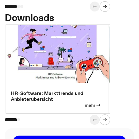
Downloads
7 Effizien
HR-Software: Markttrends und
Anbieterübersicht
mehr