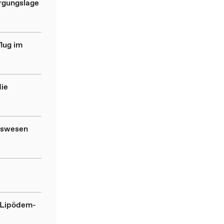
rgungslage
lug im
die
itswesen
 Lipödem-