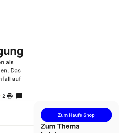
igung
n als
hen. Das
fall auf
2
Zum Haufe Shop
Zum Thema