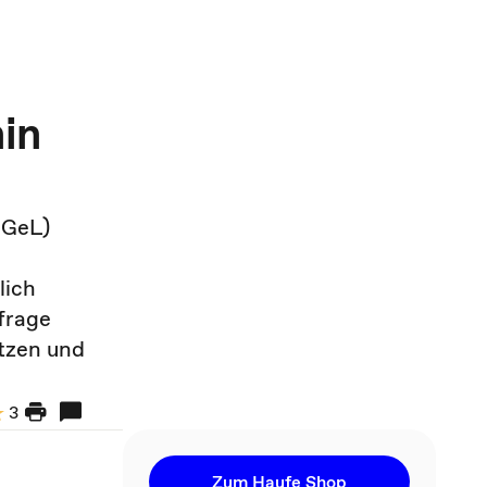
hin
IGeL)
lich
frage
utzen und
3
Zum Haufe Shop