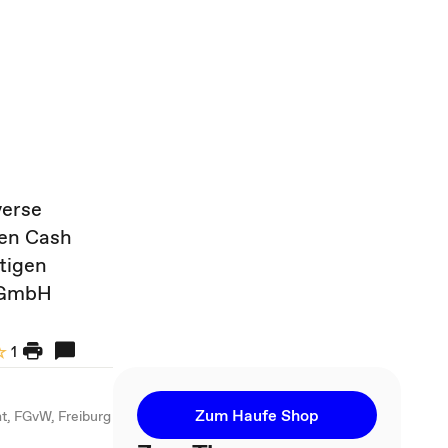
verse
hen Cash
tigen
i GmbH
1
Zum Haufe Shop
ht, FGvW, Freiburg