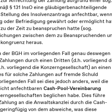
 zur Anfechtung der Zahlung aufgrund einer sog.
mäß § 131 InsO eine gläubigerbenachteiligende
 Stellung des Insolvenzantrags anfechtbar, wen
ng oder Befriedigung gewährt oder ermöglicht ha
t zu der Zeit zu beanspruchen hatte (sog.
weichungen zwischen dem zu Beanspruchenden u
Inkongruenz heraus.
h der BGH im vorliegenden Fall genau deswegen
r Zahlungen durch einen Dritten (d.h. vorliegend d
.h. vorliegend die Konzerngesellschaft) an einen
 es für solche Zahlungen auf fremde Schuld
liegenden Fall sei dies jedoch anders, weil die
nicht anfechtbaren
Cash-Pool-Vereinbarung
nzerngesellschaften beglichen habe. Dies führe
Zahlung an die Anwaltskanzlei durch die Cash-
o geringfügig von dem abweiche, was diese