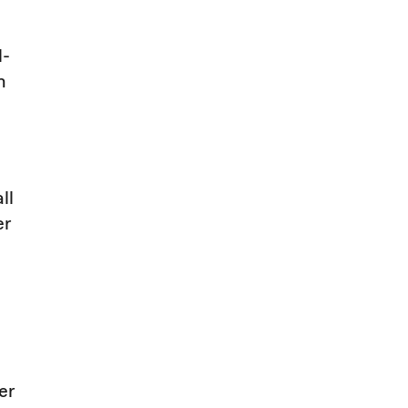
l-
h
ll
er
er