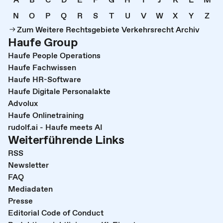
N
O
P
Q
R
S
T
U
V
W
X
Y
Z
Zum Weitere Rechtsgebiete Verkehrsrecht Archiv
Haufe Group
Haufe People Operations
Haufe Fachwissen
Haufe HR-Software
Haufe Digitale Personalakte
Advolux
Haufe Onlinetraining
rudolf.ai - Haufe meets AI
Weiterführende Links
RSS
Newsletter
FAQ
Mediadaten
Presse
Editorial Code of Conduct