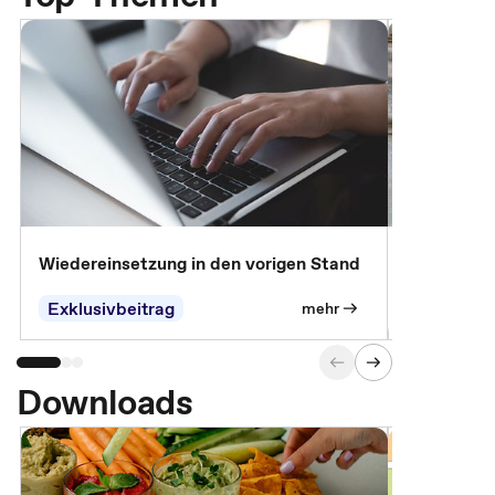
Wiedereinsetzung in den vorigen Stand
Erscheinen 
Parteien, 
Exklusivbeitrag
Exklusivb
mehr
Downloads