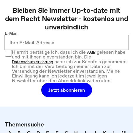
Bleiben Sie immer Up-to-date mit
dem
Recht
Newsletter - kostenlos und
unverbindlich
E-Mail
Hiermit bestätige ich, dass ich die
gelesen habe
AGB
und mit ihnen einverstanden bin. Die
habe ich zur Kenntnis genommen.
Datenschutzerklärung
Ich bin mit der Verarbeitung meiner Daten zur
Versendung der Newsletter einverstanden. Meine
Einwilligung kann ich jederzeit im jeweiligen
Newsletter über den Abmeldelink widerrufen.
Jetzt abonnieren
Themensuche
A
B
C
D
E
F
G
H
I
J
K
L
M