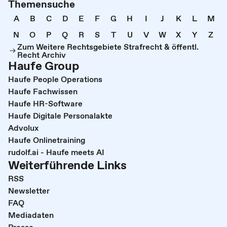
Themensuche
A
B
C
D
E
F
G
H
I
J
K
L
M
N
O
P
Q
R
S
T
U
V
W
X
Y
Z
Zum Weitere Rechtsgebiete Strafrecht & öffentl.
Recht Archiv
Haufe Group
Haufe People Operations
Haufe Fachwissen
Haufe HR-Software
Haufe Digitale Personalakte
Advolux
Haufe Onlinetraining
rudolf.ai - Haufe meets AI
Weiterführende Links
RSS
Newsletter
FAQ
Mediadaten
Presse