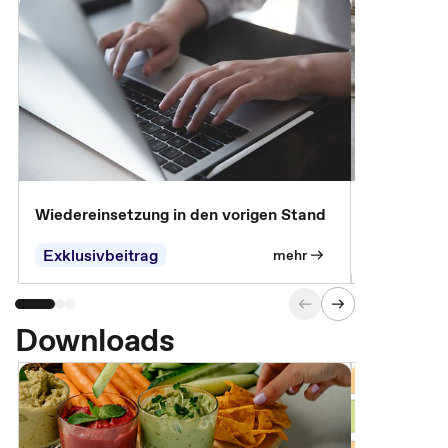
Wiedereinsetzung in den vorigen Stand
Erscheinen 
Parteien, 
Exklusivbeitrag
Exklusivb
mehr
Downloads