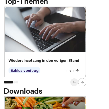
Top-Themen
Wiedereinsetzung in den vorigen Stand
Erscheinen 
Parteien, 
Exklusivbeitrag
Exklusivb
mehr
Downloads