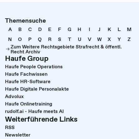
Themensuche
A
B
C
D
E
F
G
H
I
J
K
L
M
N
O
P
Q
R
S
T
U
V
W
X
Y
Z
Zum Weitere Rechtsgebiete Strafrecht & öffentl.
Recht Archiv
Haufe Group
Haufe People Operations
Haufe Fachwissen
Haufe HR-Software
Haufe Digitale Personalakte
Advolux
Haufe Onlinetraining
rudolf.ai - Haufe meets AI
Weiterführende Links
RSS
Newsletter