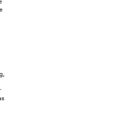
e
e
g,
r
as