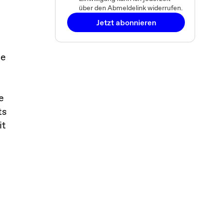
über den Abmeldelink widerrufen.
Jetzt abonnieren
ne
e
ts
it