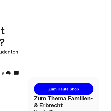
lt
?
tudenten
g
9
Zum Haufe Shop
Zum Thema Familien-
& Erbrecht