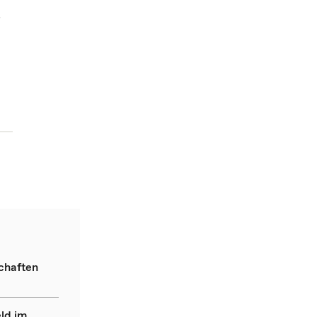
r
chaften
ld im