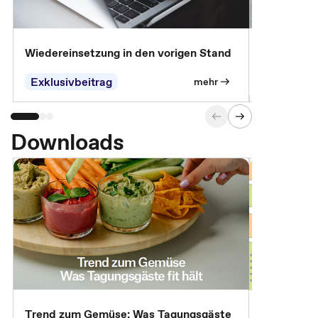
Wiedereinsetzung in den vorigen Stand
Erscheinen 
Parteien, 
Exklusivbeitrag
Exklusivb
mehr
Downloads
Trend zum Gemüse: Was Tagungsgäste
Digital Gu