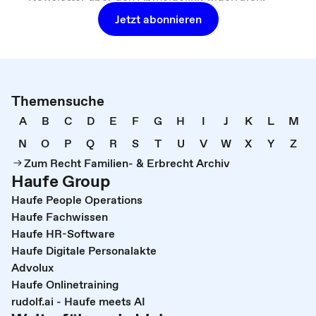
Jetzt abonnieren
Themensuche
A
B
C
D
E
F
G
H
I
J
K
L
M
N
O
P
Q
R
S
T
U
V
W
X
Y
Z
Zum Recht Familien- & Erbrecht Archiv
Haufe Group
Haufe People Operations
Haufe Fachwissen
Haufe HR-Software
Haufe Digitale Personalakte
Advolux
Haufe Onlinetraining
rudolf.ai - Haufe meets AI