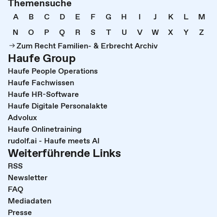
Themensuche
A
B
C
D
E
F
G
H
I
J
K
L
M
N
O
P
Q
R
S
T
U
V
W
X
Y
Z
Zum Recht Familien- & Erbrecht Archiv
Haufe Group
Haufe People Operations
Haufe Fachwissen
Haufe HR-Software
Haufe Digitale Personalakte
Advolux
Haufe Onlinetraining
rudolf.ai - Haufe meets AI
Weiterführende Links
RSS
Newsletter
FAQ
Mediadaten
Presse