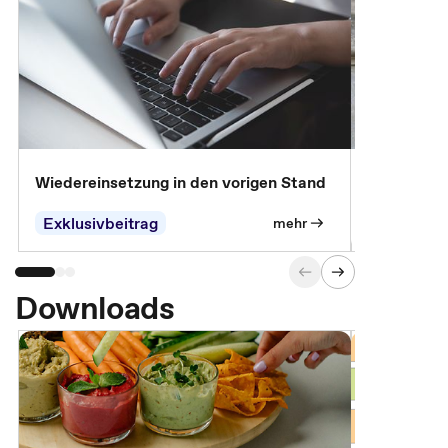
Wiedereinsetzung in den vorigen Stand
Erscheinen 
Parteien, 
Exklusivbeitrag
Exklusivb
mehr
Downloads