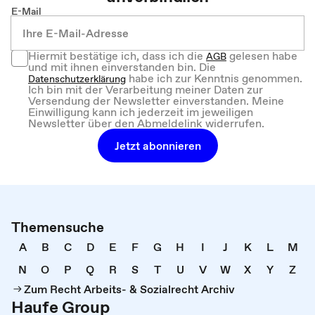
E-Mail
Hiermit bestätige ich, dass ich die
gelesen habe
AGB
und mit ihnen einverstanden bin. Die
habe ich zur Kenntnis genommen.
Datenschutzerklärung
Ich bin mit der Verarbeitung meiner Daten zur
Versendung der Newsletter einverstanden. Meine
Einwilligung kann ich jederzeit im jeweiligen
Newsletter über den Abmeldelink widerrufen.
Jetzt abonnieren
Themensuche
A
B
C
D
E
F
G
H
I
J
K
L
M
N
O
P
Q
R
S
T
U
V
W
X
Y
Z
Zum Recht Arbeits- & Sozialrecht Archiv
Haufe Group