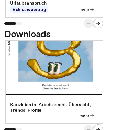
Urlaubsanspruch
Ferienjobb
Exklusivbeitrag
Exklusivb
mehr
Downloads
Kanzleien im Arbeitsrecht: Übersicht,
MBA, Maste
Trends, Profile
für die KI-
mehr