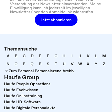
Versendung der Newsletter einverstanden. Meine
Einwilligung kann ich jederzeit im jeweiligen
Newsletter über den Abmeldelink widerrufen.
Jetzt abonnieren
Themensuche
A
B
C
D
E
F
G
H
I
J
K
L
M
N
O
P
Q
R
S
T
U
V
W
X
Y
Z
Zum Personal Personalszene Archiv
Haufe Group
Haufe People Operations
Haufe Fachwissen
Haufe Onlinetraining
Haufe HR-Software
Haufe Digitale Personalakte