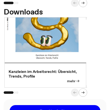
Downloads
Kanzleien im Arbeitsrecht: Übersicht,
MBA, Maste
Trends, Profile
für die KI-
mehr