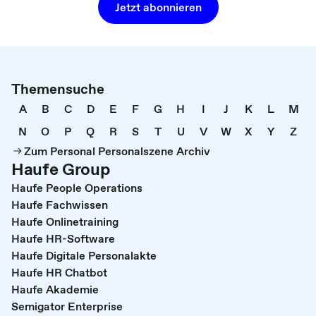
Jetzt abonnieren
Themensuche
A
B
C
D
E
F
G
H
I
J
K
L
M
N
O
P
Q
R
S
T
U
V
W
X
Y
Z
Zum Personal Personalszene Archiv
Haufe Group
Haufe People Operations
Haufe Fachwissen
Haufe Onlinetraining
Haufe HR-Software
Haufe Digitale Personalakte
Haufe HR Chatbot
Haufe Akademie
Semigator Enterprise