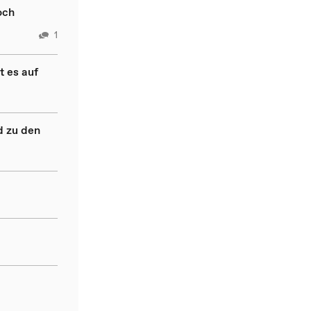
och
1
t es auf
d zu den