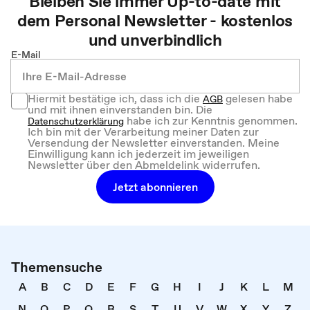
Bleiben Sie immer Up-to-date mit
dem
Personal
Newsletter - kostenlos
und unverbindlich
E-Mail
Hiermit bestätige ich, dass ich die
gelesen habe
AGB
und mit ihnen einverstanden bin. Die
habe ich zur Kenntnis genommen.
Datenschutzerklärung
Ich bin mit der Verarbeitung meiner Daten zur
Versendung der Newsletter einverstanden. Meine
Einwilligung kann ich jederzeit im jeweiligen
Newsletter über den Abmeldelink widerrufen.
Jetzt abonnieren
Themensuche
A
B
C
D
E
F
G
H
I
J
K
L
M
N
O
P
Q
R
S
T
U
V
W
X
Y
Z