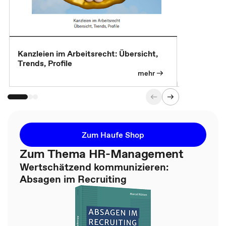
Kanzleien im Arbeitsrecht: Übersicht,
MBA, Maste
Trends, Profile
für die KI-
mehr
Zum Haufe Shop
Zum Thema HR-Management
Wertschätzend kommunizieren:
Absagen im Recruiting