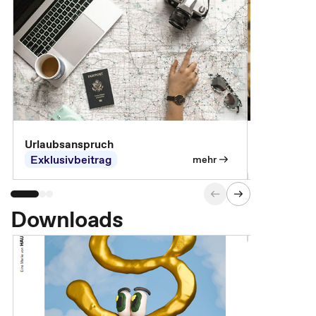
Urlaubsanspruch
Ferienjobb
Exklusivbeitrag
Exklusivb
mehr
Downloads