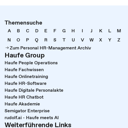
Themensuche
A
B
C
D
E
F
G
H
I
J
K
L
M
N
O
P
Q
R
S
T
U
V
W
X
Y
Z
Zum Personal HR-Management Archiv
Haufe Group
Haufe People Operations
Haufe Fachwissen
Haufe Onlinetraining
Haufe HR-Software
Haufe Digitale Personalakte
Haufe HR Chatbot
Haufe Akademie
Semigator Enterprise
rudolf.ai - Haufe meets AI
Weiterführende Links