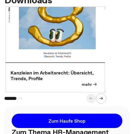
Downloads
Kanzleien im Arbeitsrecht: Übersicht,
MBA, Maste
Trends, Profile
für die KI-
mehr
Zum Haufe Shop
Zum Thema HR-Management