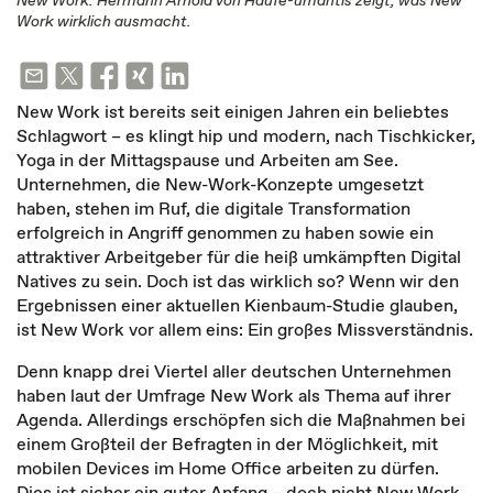
New Work. Hermann Arnold von Haufe-umantis zeigt, was New
Work wirklich ausmacht.
New Work ist bereits seit einigen Jahren ein beliebtes
Schlagwort – es klingt hip und modern, nach Tischkicker,
Yoga in der Mittagspause und Arbeiten am See.
Unternehmen, die New-Work-Konzepte umgesetzt
haben, stehen im Ruf, die digitale Transformation
erfolgreich in Angriff genommen zu haben sowie ein
attraktiver Arbeitgeber für die heiß umkämpften Digital
Natives zu sein. Doch ist das wirklich so? Wenn wir den
Ergebnissen einer aktuellen Kienbaum-Studie glauben,
ist New Work vor allem eins: Ein großes Missverständnis.
Denn knapp drei Viertel aller deutschen Unternehmen
haben laut der Umfrage New Work als Thema auf ihrer
Agenda. Allerdings erschöpfen sich die Maßnahmen bei
einem Großteil der Befragten in der Möglichkeit, mit
mobilen Devices im Home Office arbeiten zu dürfen.
Dies ist sicher ein guter Anfang – doch nicht New Work.