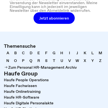
Versendung der Newsletter einverstanden. Meine
Einwilligung kann ich jederzeit im jeweiligen
Newsletter über den Abmeldelink widerrufen.
Jetzt abonnieren
Themensuche
A
B
C
D
E
F
G
H
I
J
K
L
M
N
O
P
Q
R
S
T
U
V
W
X
Y
Z
Zum Personal HR-Management Archiv
Haufe Group
Haufe People Operations
Haufe Fachwissen
Haufe Onlinetraining
Haufe HR-Software
Haufe Digitale Personalakte