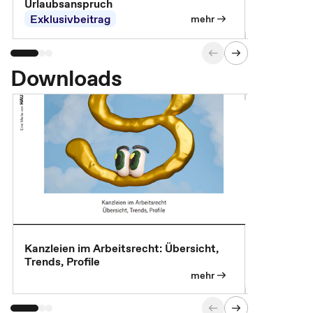
Urlaubsanspruch
Ferienjobb
Exklusivbeitrag
Exklusivb
mehr
Downloads
Kanzleien im Arbeitsrecht: Übersicht,
MBA, Maste
Trends, Profile
für die KI-
mehr