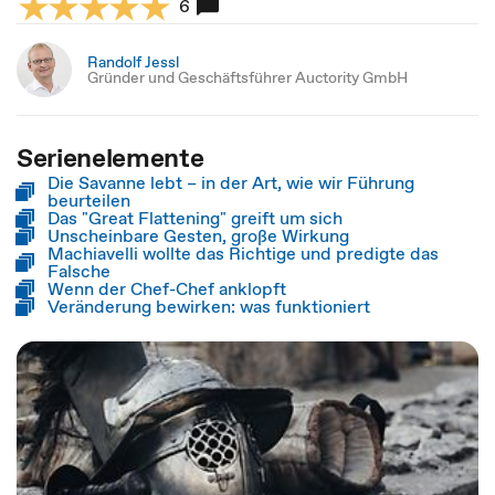
6
Randolf Jessl
Gründer und Geschäftsführer Auctority GmbH
Serienelemente
Die Savanne lebt – in der Art, wie wir Führung
beurteilen
Das "Great Flattening" greift um sich
Unscheinbare Gesten, große Wirkung
Machiavelli wollte das Richtige und predigte das
Falsche
Wenn der Chef-Chef anklopft
Veränderung bewirken: was funktioniert