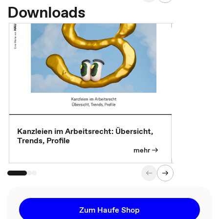
Downloads
Kanzleien im Arbeitsrecht: Übersicht,
MBA, Maste
Trends, Profile
für die KI-
mehr
Zum Haufe Shop