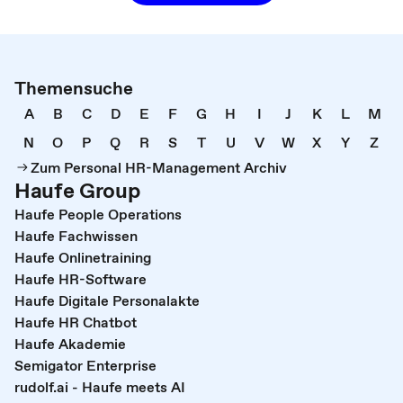
Themensuche
A
B
C
D
E
F
G
H
I
J
K
L
M
N
O
P
Q
R
S
T
U
V
W
X
Y
Z
Zum Personal HR-Management Archiv
Haufe Group
Haufe People Operations
Haufe Fachwissen
Haufe Onlinetraining
Haufe HR-Software
Haufe Digitale Personalakte
Haufe HR Chatbot
Haufe Akademie
Semigator Enterprise
rudolf.ai - Haufe meets AI