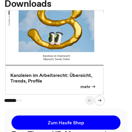
Downloads
Kanzleien im Arbeitsrecht: Übersicht,
MBA, Maste
Trends, Profile
für die KI-
mehr
Zum Haufe Shop