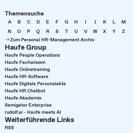
Themensuche
A
B
C
D
E
F
G
H
I
J
K
L
M
N
O
P
Q
R
S
T
U
V
W
X
Y
Z
Zum Personal HR-Management Archiv
Haufe Group
Haufe People Operations
Haufe Fachwissen
Haufe Onlinetraining
Haufe HR-Software
Haufe Digitale Personalakte
Haufe HR Chatbot
Haufe Akademie
Semigator Enterprise
rudolf.ai - Haufe meets AI
Weiterführende Links
RSS