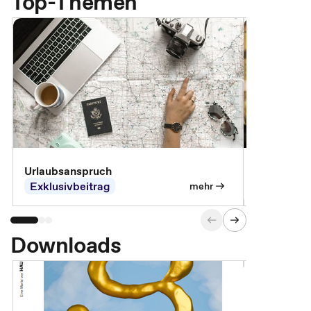
Top-Themen
Urlaubsanspruch
Ferienjobb
Exklusivbeitrag
Exklusivb
mehr
Downloads