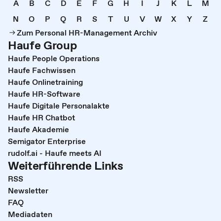
A
B
C
D
E
F
G
H
I
J
K
L
M
N
O
P
Q
R
S
T
U
V
W
X
Y
Z
Zum Personal HR-Management Archiv
Haufe Group
Haufe People Operations
Haufe Fachwissen
Haufe Onlinetraining
Haufe HR-Software
Haufe Digitale Personalakte
Haufe HR Chatbot
Haufe Akademie
Semigator Enterprise
rudolf.ai - Haufe meets AI
Weiterführende Links
RSS
Newsletter
FAQ
Mediadaten