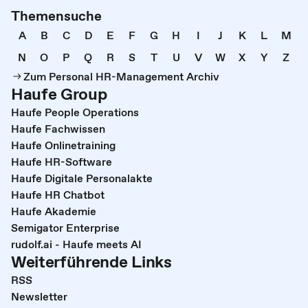
Themensuche
A
B
C
D
E
F
G
H
I
J
K
L
M
N
O
P
Q
R
S
T
U
V
W
X
Y
Z
Zum Personal HR-Management Archiv
Haufe Group
Haufe People Operations
Haufe Fachwissen
Haufe Onlinetraining
Haufe HR-Software
Haufe Digitale Personalakte
Haufe HR Chatbot
Haufe Akademie
Semigator Enterprise
rudolf.ai - Haufe meets AI
Weiterführende Links
RSS
Newsletter