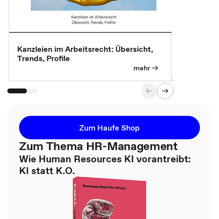
Kanzleien im Arbeitsrecht: Übersicht,
MBA, Maste
Trends, Profile
für die KI-
mehr
Zum Haufe Shop
Zum Thema HR-Management
Wie Human Resources KI vorantreibt:
KI statt K.O.