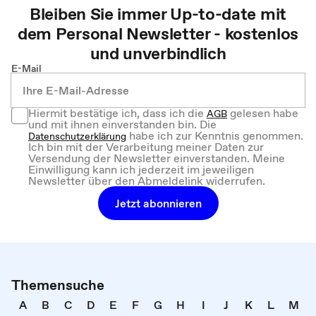
Bleiben Sie immer Up-to-date mit
dem
Personal
Newsletter - kostenlos
und unverbindlich
E-Mail
Hiermit bestätige ich, dass ich die
gelesen habe
AGB
und mit ihnen einverstanden bin. Die
habe ich zur Kenntnis genommen.
Datenschutzerklärung
Ich bin mit der Verarbeitung meiner Daten zur
Versendung der Newsletter einverstanden. Meine
Einwilligung kann ich jederzeit im jeweiligen
Newsletter über den Abmeldelink widerrufen.
Jetzt abonnieren
Themensuche
A
B
C
D
E
F
G
H
I
J
K
L
M