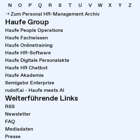
N
O
P
Q
R
S
T
U
V
W
X
Y
Z
Zum Personal HR-Management Archiv
Haufe Group
Haufe People Operations
Haufe Fachwissen
Haufe Onlinetraining
Haufe HR-Software
Haufe Digitale Personalakte
Haufe HR Chatbot
Haufe Akademie
Semigator Enterprise
rudolf.ai - Haufe meets AI
Weiterführende Links
RSS
Newsletter
FAQ
Mediadaten
Presse