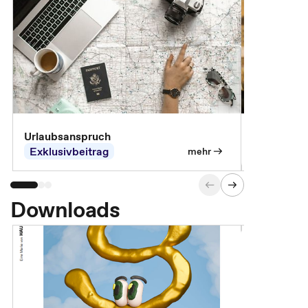
Urlaubsanspruch
Ferienjobb
Exklusivbeitrag
Exklusivb
mehr
Downloads