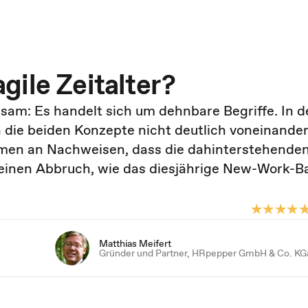
gile Zeitalter?
am: Es handelt sich um dehn­bare Begriffe. In d
n die beiden Konzepte nicht deut­lich von­einande
hmen an Nach­weisen, dass die dahinter­stehende
keinen Abbruch, wie das dies­jährige New-Work-
Matthias Meifert
Gründer und Partner, HRpepper GmbH & Co. K