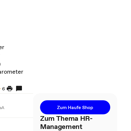
er
r
n
Barometer
6
Zum Haufe Shop
GaA
Zum Thema HR-
Management