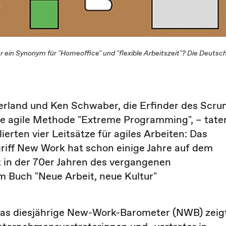
 ein Synonym für "Homeoffice" und "flexible Arbeitszeit"? Die Deutsche
herland und Ken Schwaber, die Erfinder des Scr
ie agile Methode "Extreme Programming", – tate
erten vier Leitsätze für agiles Arbeiten: Das
griff New Work hat schon einige Jahre auf dem
t in der 70er Jahren des vergangenen
m Buch "Neue Arbeit, neue Kultur"
 das diesjährige New-Work-Barometer (NWB) zeig