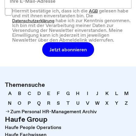
Hiermit bestätige ich, dass ich die
gelesen habe
AGB
und mit ihnen einverstanden bin. Die
habe ich zur Kenntnis genommen.
Datenschutzerklärung
Ich bin mit der Verarbeitung meiner Daten zur
Versendung der Newsletter einverstanden. Meine
Einwilligung kann ich jederzeit im jeweiligen
Newsletter über den Abmeldelink widerrufen.
Jetzt abonnieren
Themensuche
A
B
C
D
E
F
G
H
I
J
K
L
M
N
O
P
Q
R
S
T
U
V
W
X
Y
Z
Zum Personal HR-Management Archiv
Haufe Group
Haufe People Operations
Haufe Fachwissen