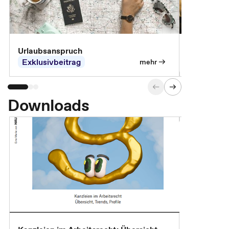
Urlaubsanspruch
Ferienjobb
Exklusivbeitrag
Exklusivb
mehr
Downloads