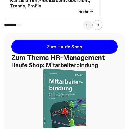
Kanzleien im Arbeitsrecht: Übersicht,
MBA, Maste
Trends, Profile
für die KI-
mehr
Zum Haufe Shop
Zum Thema HR-Management
Haufe Shop: Mitarbeiterbindung