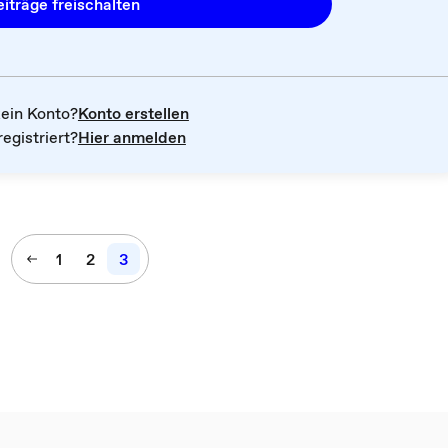
iträge freischalten
kein Konto?
Konto erstellen
registriert?
Hier anmelden
1
2
3