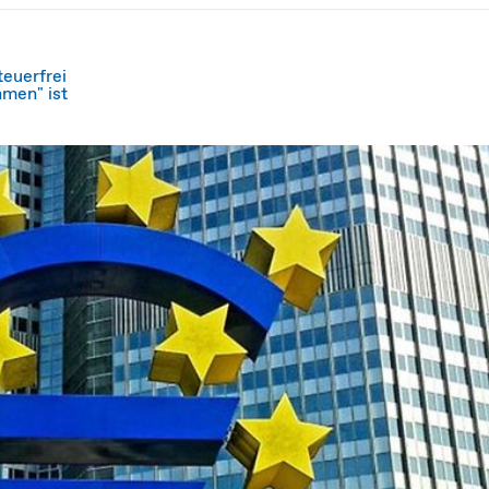
teuerfrei
men" ist