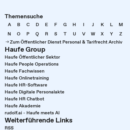
Themensuche
A
B
C
D
E
F
G
H
I
J
K
L
M
N
O
P
Q
R
S
T
U
V
W
X
Y
Z
Zum Öffentlicher Dienst Personal & Tarifrecht Archiv
Haufe Group
Haufe Öffentlicher Sektor
Haufe People Operations
Haufe Fachwissen
Haufe Onlinetraining
Haufe HR-Software
Haufe Digitale Personalakte
Haufe HR Chatbot
Haufe Akademie
rudolf.ai - Haufe meets AI
Weiterführende Links
RSS