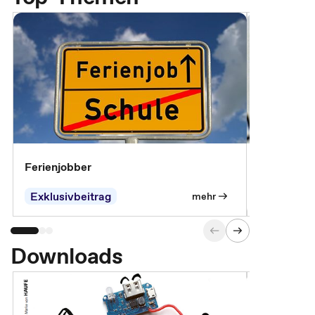
Ferienjobber
Die wichti
öffentlich
Exklusivbeitrag
mehr
Downloads