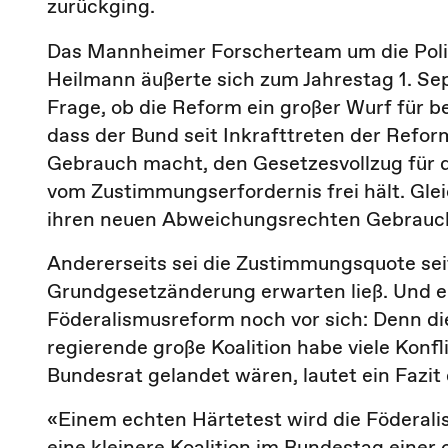
zurückging.
Das Mannheimer Forscherteam um die Polit
Heilmann äußerte sich zum Jahrestag 1. Se
Frage, ob die Reform ein großer Wurf für b
dass der Bund seit Inkrafttreten der Refo
Gebrauch macht, den Gesetzesvollzug für d
vom Zustimmungserfordernis frei hält. Gle
ihren neuen Abweichungsrechten Gebrauc
Andererseits sei die Zustimmungsquote seit
Grundgesetzänderung erwarten ließ. Und 
Föderalismusreform noch vor sich: Denn d
regierende große Koalition habe viele Konf
Bundesrat gelandet wären, lautet ein Fazi
«Einem echten Härtetest wird die Föderal
eine kleinere Koalition im Bundestag einer