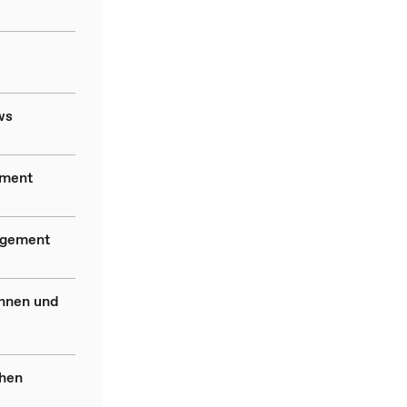
ws
ement
agement
innen und
chen