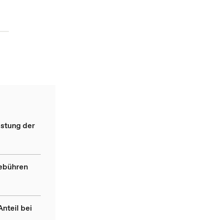
astung der
ebühren
nteil bei