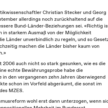
ikwissenschaftler Christian Stecker und Georg
ptember allerdings noch zurückhaltend auf die
essere Bund-Länder-Beziehungen sei. «Richtig is
rm in starkem Ausmaß von der Möglichkeit
ie Länder unverbindlich zu regeln, und so Geset
ichzeitig machen die Länder bisher kaum von
h.»
 2006 auch nicht so stark gesunken, wie es die
eine echte Bewährungsprobe habe die
ie in den vergangenen zehn Jahren überwiegend
likte schon im Vorfeld abgeräumt, die sonst im
t des MZES.
ismusreform wohl erst dann unterzogen, wenn si
 oppositionellen Mehrheit im Bundesrat