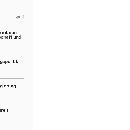
1
samt nun
schaft und
gspolitik
egierung
rell