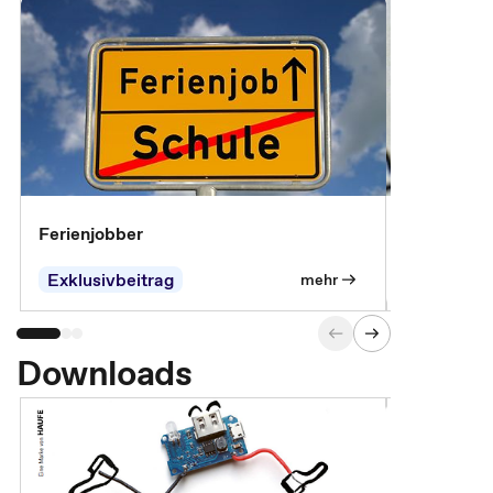
Ferienjobber
Die wichti
öffentlich
Exklusivbeitrag
mehr
Downloads