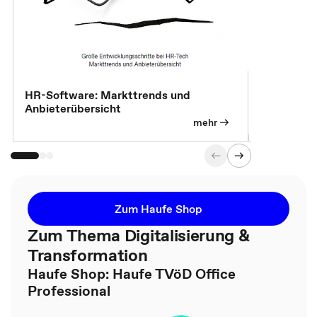
HR-Software: Markttrends und
Sicherheit
Anbieterübersicht
die betrie
so wichtig 
mehr
Zum Haufe Shop
Zum Thema Digitalisierung &
Transformation
Haufe Shop: Haufe TVöD Office
Professional