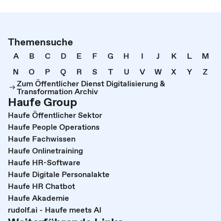
Themensuche
A
B
C
D
E
F
G
H
I
J
K
L
M
N
O
P
Q
R
S
T
U
V
W
X
Y
Z
Zum Öffentlicher Dienst Digitalisierung &
Transformation Archiv
Haufe Group
Haufe Öffentlicher Sektor
Haufe People Operations
Haufe Fachwissen
Haufe Onlinetraining
Haufe HR-Software
Haufe Digitale Personalakte
Haufe HR Chatbot
Haufe Akademie
rudolf.ai - Haufe meets AI