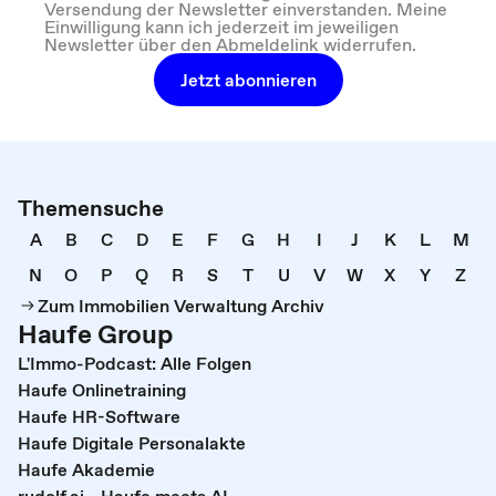
Versendung der Newsletter einverstanden. Meine
Einwilligung kann ich jederzeit im jeweiligen
Newsletter über den Abmeldelink widerrufen.
Jetzt abonnieren
Themensuche
A
B
C
D
E
F
G
H
I
J
K
L
M
N
O
P
Q
R
S
T
U
V
W
X
Y
Z
Zum Immobilien Verwaltung Archiv
Haufe Group
L'Immo-Podcast: Alle Folgen
Haufe Onlinetraining
Haufe HR-Software
Haufe Digitale Personalakte
Haufe Akademie