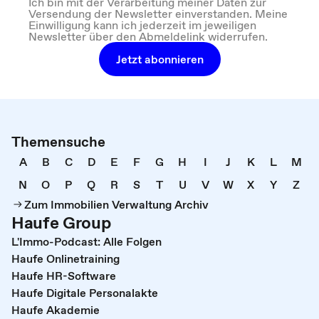
Ich bin mit der Verarbeitung meiner Daten zur
Versendung der Newsletter einverstanden. Meine
Einwilligung kann ich jederzeit im jeweiligen
Newsletter über den Abmeldelink widerrufen.
Jetzt abonnieren
Themensuche
A
B
C
D
E
F
G
H
I
J
K
L
M
N
O
P
Q
R
S
T
U
V
W
X
Y
Z
Zum Immobilien Verwaltung Archiv
Haufe Group
L'Immo-Podcast: Alle Folgen
Haufe Onlinetraining
Haufe HR-Software
Haufe Digitale Personalakte
Haufe Akademie