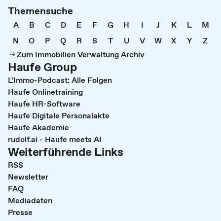
Themensuche
A
B
C
D
E
F
G
H
I
J
K
L
M
N
O
P
Q
R
S
T
U
V
W
X
Y
Z
Zum Immobilien Verwaltung Archiv
Haufe Group
L'Immo-Podcast: Alle Folgen
Haufe Onlinetraining
Haufe HR-Software
Haufe Digitale Personalakte
Haufe Akademie
rudolf.ai - Haufe meets AI
Weiterführende Links
RSS
Newsletter
FAQ
Mediadaten
Presse