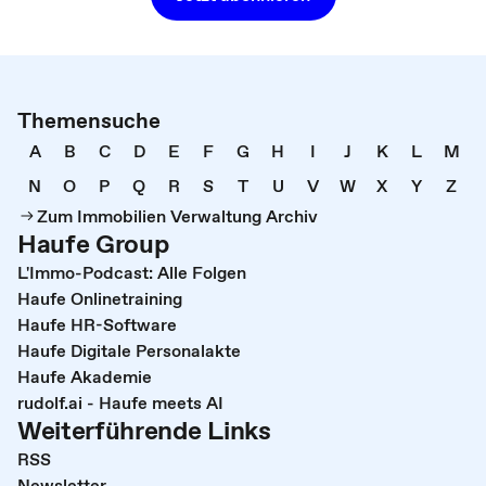
Themensuche
A
B
C
D
E
F
G
H
I
J
K
L
M
N
O
P
Q
R
S
T
U
V
W
X
Y
Z
Zum Immobilien Verwaltung Archiv
Haufe Group
L'Immo-Podcast: Alle Folgen
Haufe Onlinetraining
Haufe HR-Software
Haufe Digitale Personalakte
Haufe Akademie
rudolf.ai - Haufe meets AI
Weiterführende Links
RSS
Newsletter