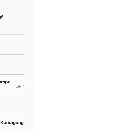
uf
pumpe
1
 Kündigung