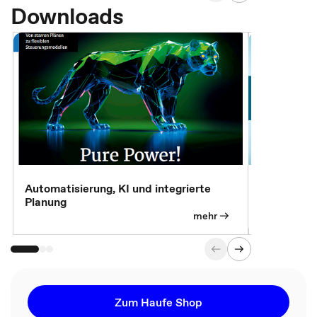
Downloads
Automatisierung, KI und integrierte
CM live: A
Planung
Magazin
mehr
Zum Haufe Shop