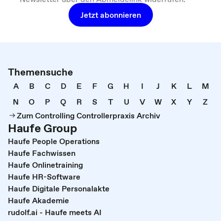
Jetzt abonnieren
Themensuche
A
B
C
D
E
F
G
H
I
J
K
L
M
N
O
P
Q
R
S
T
U
V
W
X
Y
Z
Zum Controlling Controllerpraxis Archiv
Haufe Group
Haufe People Operations
Haufe Fachwissen
Haufe Onlinetraining
Haufe HR-Software
Haufe Digitale Personalakte
Haufe Akademie
rudolf.ai - Haufe meets AI