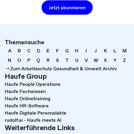
Jetzt abonnieren
Themensuche
A
B
C
D
E
F
G
H
I
J
K
L
M
N
O
P
Q
R
S
T
U
V
W
X
Y
Z
Zum Arbeitsschutz Gesundheit & Umwelt Archiv
Haufe Group
Haufe People Operations
Haufe Fachwissen
Haufe Onlinetraining
Haufe HR-Software
Haufe Digitale Personalakte
rudolf.ai - Haufe meets AI
Weiterführende Links