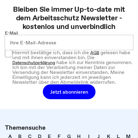
Bleiben Sie immer Up-to-date mit
dem
Arbeitsschutz
Newsletter -
kostenlos und unverbindlich
E-Mail
Hiermit bestätige ich, dass ich die
gelesen habe
AGB
und mit ihnen einverstanden bin. Die
habe ich zur Kenntnis genommen.
Datenschutzerklärung
Ich bin mit der Verarbeitung meiner Daten zur
Versendung der Newsletter einverstanden. Meine
Einwilligung kann ich jederzeit im jeweiligen
Newsletter über den Abmeldelink widerrufen.
Jetzt abonnieren
Themensuche
A
B
C
D
E
F
G
H
I
J
K
L
M