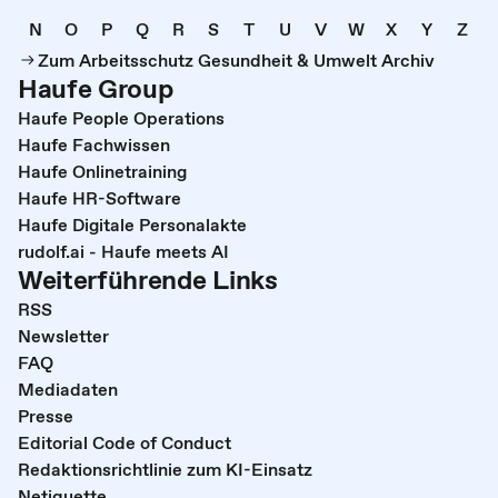
N
O
P
Q
R
S
T
U
V
W
X
Y
Z
Zum Arbeitsschutz Gesundheit & Umwelt Archiv
Haufe Group
Haufe People Operations
Haufe Fachwissen
Haufe Onlinetraining
Haufe HR-Software
Haufe Digitale Personalakte
rudolf.ai - Haufe meets AI
Weiterführende Links
RSS
Newsletter
FAQ
Mediadaten
Presse
Editorial Code of Conduct
Redaktionsrichtlinie zum KI-Einsatz
Netiquette