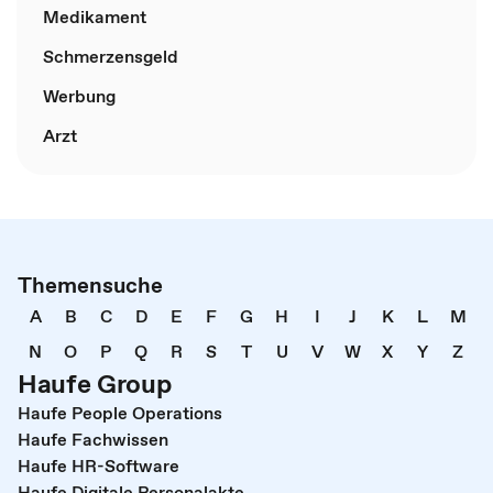
Medikament
Schmerzensgeld
Werbung
Arzt
Themensuche
A
B
C
D
E
F
G
H
I
J
K
L
M
N
O
P
Q
R
S
T
U
V
W
X
Y
Z
Haufe Group
Haufe People Operations
Haufe Fachwissen
Haufe HR-Software
Haufe Digitale Personalakte