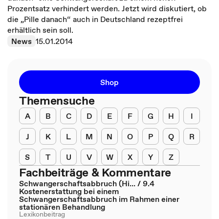
Prozentsatz verhindert werden. Jetzt wird diskutiert, ob
die „Pille danach“ auch in Deutschland rezeptfrei
erhältlich sein soll.
News
15.01.2014
Shop
Themensuche
A
B
C
D
E
F
G
H
I
J
K
L
M
N
O
P
Q
R
S
T
U
V
W
X
Y
Z
Fachbeiträge & Kommentare
Schwangerschaftsabbruch (Hi... / 9.4
Kostenerstattung bei einem
Schwangerschaftsabbruch im Rahmen einer
stationären Behandlung
Lexikonbeitrag