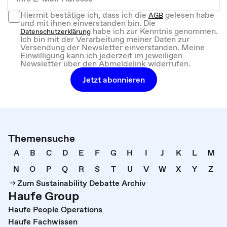
Hiermit bestätige ich, dass ich die
gelesen habe
AGB
und mit ihnen einverstanden bin. Die
habe ich zur Kenntnis genommen.
Datenschutzerklärung
Ich bin mit der Verarbeitung meiner Daten zur
Versendung der Newsletter einverstanden. Meine
Einwilligung kann ich jederzeit im jeweiligen
Newsletter über den Abmeldelink widerrufen.
Jetzt abonnieren
Themensuche
A
B
C
D
E
F
G
H
I
J
K
L
M
N
O
P
Q
R
S
T
U
V
W
X
Y
Z
Zum Sustainability Debatte Archiv
Haufe Group
Haufe People Operations
Haufe Fachwissen