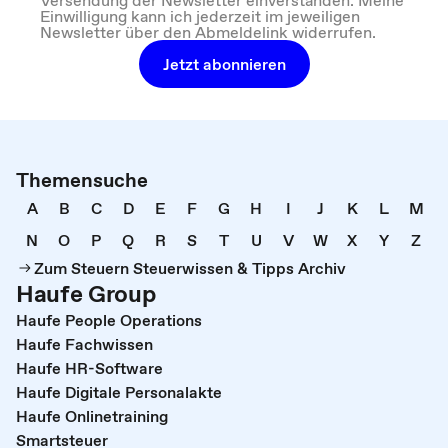
Versendung der Newsletter einverstanden. Meine
Einwilligung kann ich jederzeit im jeweiligen
Newsletter über den Abmeldelink widerrufen.
Jetzt abonnieren
Themensuche
A
B
C
D
E
F
G
H
I
J
K
L
M
N
O
P
Q
R
S
T
U
V
W
X
Y
Z
Zum Steuern Steuerwissen & Tipps Archiv
Haufe Group
Haufe People Operations
Haufe Fachwissen
Haufe HR-Software
Haufe Digitale Personalakte
Haufe Onlinetraining
Smartsteuer