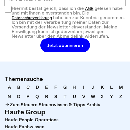
Hiermit bestätige ich, dass ich die
gelesen habe
AGB
und mit ihnen einverstanden bin. Die
habe ich zur Kenntnis genommen.
Datenschutzerklärung
Ich bin mit der Verarbeitung meiner Daten zur
Versendung der Newsletter einverstanden. Meine
Einwilligung kann ich jederzeit im jeweiligen
Newsletter über den Abmeldelink widerrufen.
Jetzt abonnieren
Themensuche
A
B
C
D
E
F
G
H
I
J
K
L
M
N
O
P
Q
R
S
T
U
V
W
X
Y
Z
Zum Steuern Steuerwissen & Tipps Archiv
Haufe Group
Haufe People Operations
Haufe Fachwissen