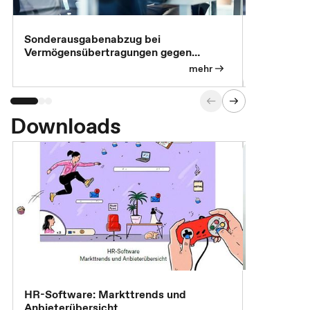
Sonderausgabenabzug bei
Gesonderte
Vermögensübertragungen gegen
Feststellu
Versorgungsleistungen
Exklusivb
mehr
Downloads
7 Effizien
HR-Software: Markttrends und
Anbieterübersicht