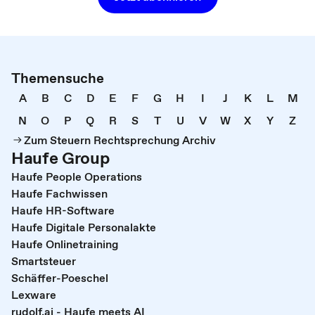
Themensuche
A
B
C
D
E
F
G
H
I
J
K
L
M
N
O
P
Q
R
S
T
U
V
W
X
Y
Z
Zum Steuern Rechtsprechung Archiv
Haufe Group
Haufe People Operations
Haufe Fachwissen
Haufe HR-Software
Haufe Digitale Personalakte
Haufe Onlinetraining
Smartsteuer
Schäffer-Poeschel
Lexware
rudolf.ai - Haufe meets AI