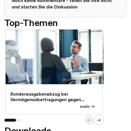
Noch keine Kommentare - teilen Sie Ihre Sicht
und starten Sie die Diskussion
Top-Themen
Sonderausgabenabzug bei
Gesonderte
Vermögensübertragungen gegen
Feststellu
Versorgungsleistungen
Exklusivb
mehr
Downloads