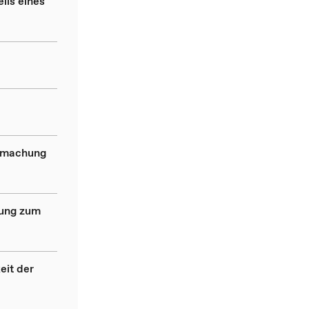
ils eines
ndmachung
dung zum
eit der