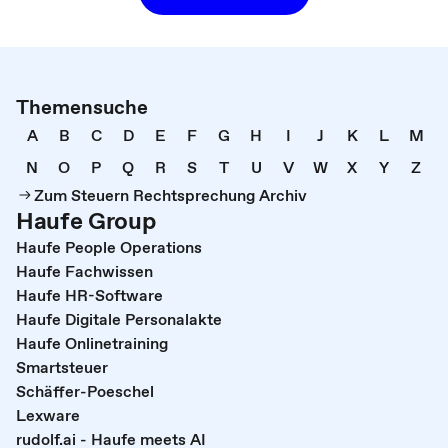
Themensuche
A
B
C
D
E
F
G
H
I
J
K
L
M
N
O
P
Q
R
S
T
U
V
W
X
Y
Z
Zum Steuern Rechtsprechung Archiv
Haufe Group
Haufe People Operations
Haufe Fachwissen
Haufe HR-Software
Haufe Digitale Personalakte
Haufe Onlinetraining
Smartsteuer
Schäffer-Poeschel
Lexware
rudolf.ai - Haufe meets AI