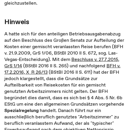
gleichzustellen.
Hinweis
A hatte sich für den anteiligen Betriebsausgabenabzug
auf den Beschluss des Großen Senats zur Aufteilung der
Kosten einer gemischt veranlassten Reise berufen (BFH
v. 21.9.2009, GrS 1/06, BStBl 2010 II S. 672, sog. Las-
Vegas-Entscheidung). Mit dem
Beschluss v. 27.7.2015,
GrS 1/14
(BStBl 2016 II S. 265) und nachfolgend
BFH v.
17.2.2016, X R 26/13
(BStBl 2016 II S. 611) hat der BFH
jedoch klargestellt, dass die Grundsätze zur
Aufteilbarkeit von Reisekosten für ein gemischt
genutzten Arbeitszimmers nicht gelten. Der BFH
begründet dies damit, dass es sich bei § 4 Abs. 5 Nr. 6b
EStG um eine den allgemeinen Grundsätzen vorgehende
Spezialregelung
handelt. Danach führt nur ein
ausschließlich beruflich genutztes "Arbeitszimmer" zu
beruflich veranlasstem Aufwand, der als "typischer"
Erwerbsaufwand nach dem objektiven Nettoprinzip