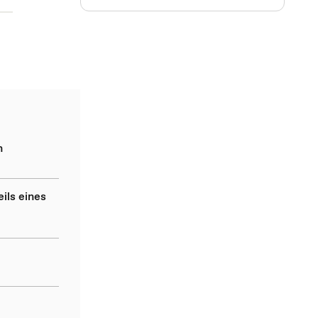
n
ils eines