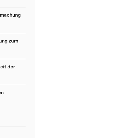
ndmachung
dung zum
eit der
en