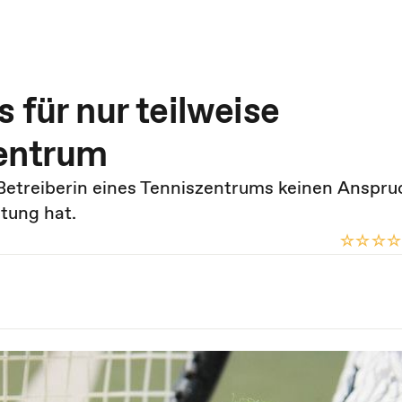
 für nur teilweise
zentrum
Betreiberin eines Tenniszentrums keinen Anspru
stung hat.