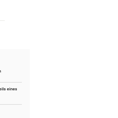
n
ils eines