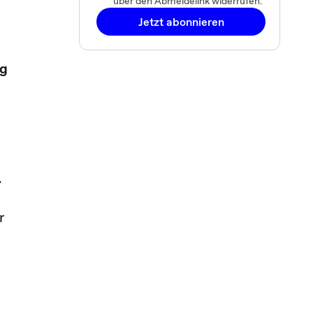
über den Abmeldelink widerrufen.
Jetzt abonnieren
ng
.
r