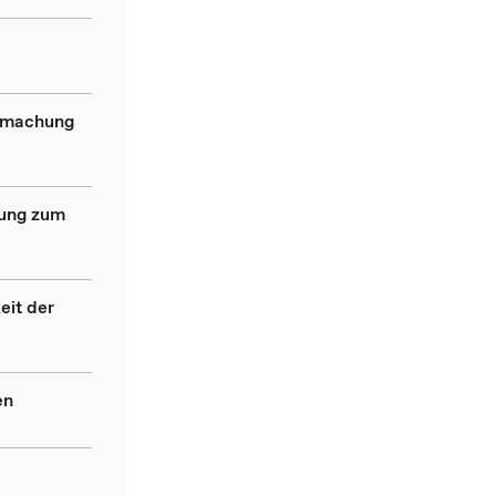
ndmachung
dung zum
eit der
en