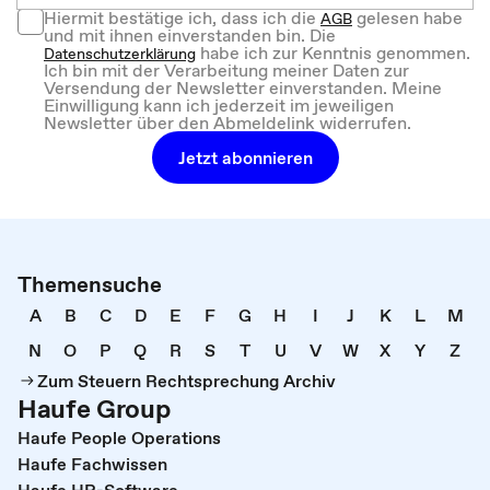
Hiermit bestätige ich, dass ich die
gelesen habe
AGB
und mit ihnen einverstanden bin. Die
habe ich zur Kenntnis genommen.
Datenschutzerklärung
Ich bin mit der Verarbeitung meiner Daten zur
Versendung der Newsletter einverstanden. Meine
Einwilligung kann ich jederzeit im jeweiligen
Newsletter über den Abmeldelink widerrufen.
Jetzt abonnieren
Themensuche
A
B
C
D
E
F
G
H
I
J
K
L
M
N
O
P
Q
R
S
T
U
V
W
X
Y
Z
Zum Steuern Rechtsprechung Archiv
Haufe Group
Haufe People Operations
Haufe Fachwissen
Haufe HR-Software