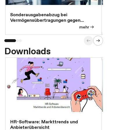
Sonderausgabenabzug bei
Gesonderte
Vermögensübertragungen gegen
Feststellu
Versorgungsleistungen
Exklusivb
mehr
Downloads
7 Effizien
HR-Software: Markttrends und
Anbieterübersicht