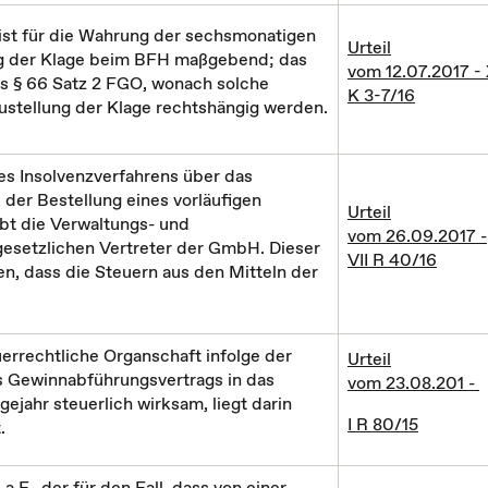
ist für die Wahrung der sechsmonatigen
Urteil
ang der Klage beim BFH maßgebend; das
vom 12.07.2017 -
es § 66 Satz 2 FGO, wonach solche
K 3-7/16
Zustellung der Klage rechtshängig werden.
es Insolvenzverfahrens über das
er Bestellung eines vorläufigen
Urteil
ibt die Verwaltungs- und
vom 26.09.2017 -
esetzlichen Vertreter der GmbH. Dieser
VII R 40/16
en, dass die Steuern aus den Mitteln der
errechtliche Organschaft infolge der
Urteil
s Gewinnabführungsvertrags in das
vom 23.08.201 -
gejahr steuerlich wirksam, liegt darin
I R 80/15
.
a.F., der für den Fall, dass von einer