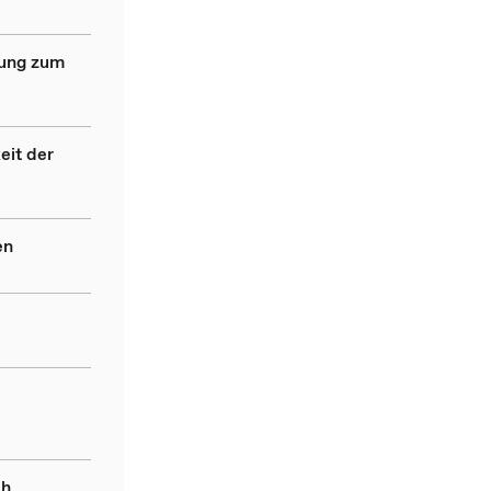
dung zum
eit der
en
ch