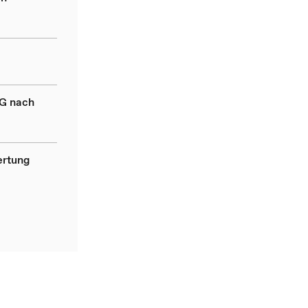
wG nach
ertung