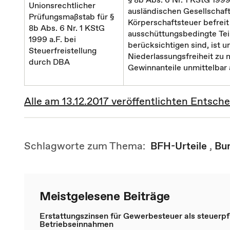
Unionsrechtlicher
ausländischen Gesellschaf
Prüfungsmaßstab für §
Körperschaftsteuer befreit 
8b Abs. 6 Nr. 1 KStG
ausschüttungsbedingte Tei
1999 a.F. bei
berücksichtigen sind, ist u
Steuerfreistellung
Niederlassungsfreiheit zu 
durch DBA
Gewinnanteile unmittelbar
Alle am 13.12.2017 veröffentlichten Ents
Schlagworte zum Thema:
BFH-Urteile
,
Bu
Meistgelesene Beiträge
Erstattungszinsen für Gewerbesteuer als steuerpfl
Betriebseinnahmen