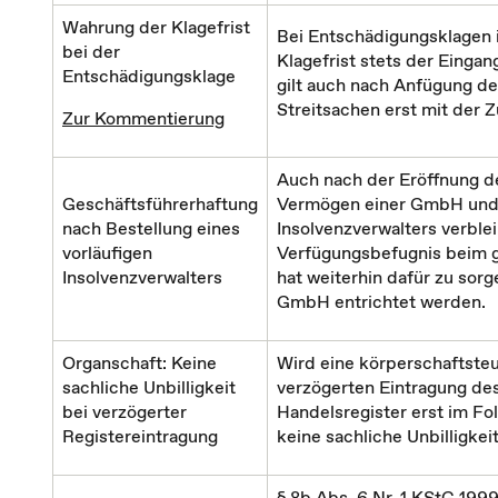
Wahrung der Klagefrist
Bei Entschädigungsklagen 
bei der
Klagefrist stets der Eing
Entschädigungsklage
gilt auch nach Anfügung d
Streitsachen erst mit der 
Zur Kommentierung
Auch nach der Eröffnung d
Geschäftsführerhaftung
Vermögen einer GmbH und d
nach Bestellung eines
Insolvenzverwalters verble
vorläufigen
Verfügungsbefugnis beim g
Insolvenzverwalters
hat weiterhin dafür zu sorg
GmbH entrichtet werden.
Organschaft: Keine
Wird eine körperschaftsteu
sachliche Unbilligkeit
verzögerten Eintragung de
bei verzögerter
Handelsregister erst im Fol
Registereintragung
keine sachliche Unbilligkeit
§ 8b Abs. 6 Nr. 1 KStG 1999 