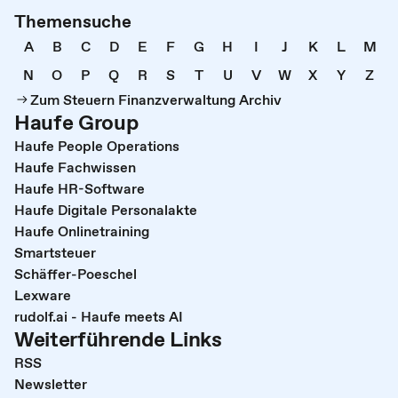
Themensuche
A
B
C
D
E
F
G
H
I
J
K
L
M
N
O
P
Q
R
S
T
U
V
W
X
Y
Z
Zum Steuern Finanzverwaltung Archiv
Haufe Group
Haufe People Operations
Haufe Fachwissen
Haufe HR-Software
Haufe Digitale Personalakte
Haufe Onlinetraining
Smartsteuer
Schäffer-Poeschel
Lexware
rudolf.ai - Haufe meets AI
Weiterführende Links
RSS
Newsletter