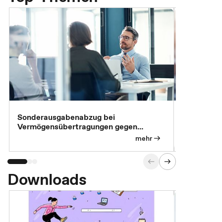
Sonderausgabenabzug bei
Gesonderte
Vermögensübertragungen gegen
Feststellu
Versorgungsleistungen
Exklusivb
mehr
Downloads